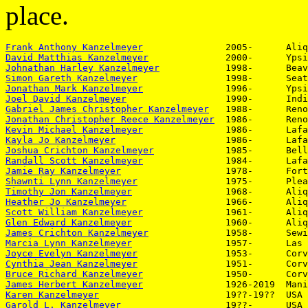
place.
Frank Anthony Kanzelmeyer
David Matthias Kanzelmeyer
Johnathan Harley Kanzelmeyer
Simon Gareth Kanzelmeyer
Jonathan Mark Kanzelmeyer
Joel David Kanzelmeyer
Gabriel James Christopher Kanzelmeyer
Jonathan Christopher Reece Kanzelmeyer
Kevin Michael Kanzelmeyer
Kayla Jo Kanzelmeyer
Joshua Crichton Kanzelmeyer
Randall Scott Kanzelmeyer
Jamie Ray Kanzelmeyer
Shawnti Lynn Kanzelmeyer
Timothy Jon Kanzelmeyer
Heather Jo Kanzelmeyer
Scott William Kanzelmeyer
Glen Edward Kanzelmeyer
James Crichton Kanzelmeyer
Marcia Lynn Kanzelmeyer
Joyce Evelyn Kanzelmeyer
Cynthia Jean Kanzelmeyer
Bruce Richard Kanzelmeyer
James Herbert Kanzelmeyer
Karen Kanzelmeyer
Garold L. Kanzelmeyer